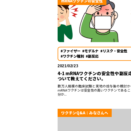
mRNAワクチンの安全性
#ファイザー
#モデルナ
#リスク・安全性
#ワクチン種別
#副反応
2021/02/23
4-1 mRNAワクチンの安全性や副反
ついて教えてください。
数万人規模の臨床試験と実地の投与後の検討か
mRNAワクチンは安全性の高いワクチンであるこ
分か...
ワクチンQ&A：みなさんへ