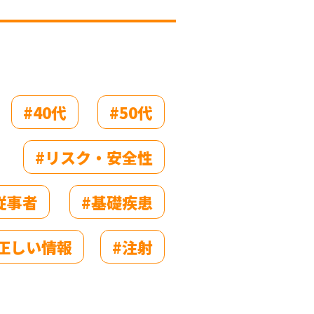
#40代
#50代
#リスク・安全性
従事者
#基礎疾患
#正しい情報
#注射