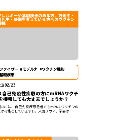
アレルギーや基礎疾患のある方、妊娠中・
授乳中・妊娠を考えている方へのワクチン
接種
#ファイザー
#モデルナ
#ワクチン種別
#基礎疾患
21/02/23
-3 自己免疫性疾患の方にmRNAワクチ
を接種しても大丈夫でしょうか？
国CDCは、自己免疫疾患患者でもmRNAワクチンの
は可能としています1)。米国リウマチ学会は、...