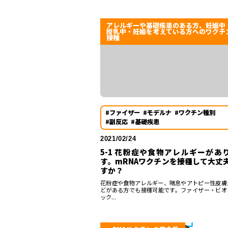
アレルギーや基礎疾患のある方、妊娠中
授乳中・妊娠を考えている方へのワクチ
接種
#ファイザー
#モデルナ
#ワクチン種別
#副反応
#基礎疾患
2021/02/24
5-1 花粉症や食物アレルギーがあ
す。mRNAワクチンを接種して大丈
すか？
花粉症や食物アレルギー、喘息やアトピー性皮膚
どがある方でも接種可能です。ファイザー・ビオ
ック...