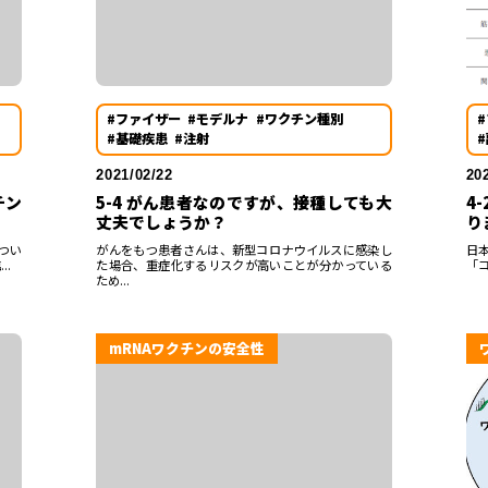
#ファイザー
#モデルナ
#ワクチン種別
#基礎疾患
#注射
2021/02/22
20
チン
5-4 がん患者なのですが、接種しても大
4
丈夫でしょうか？
り
つい
がんをもつ患者さんは、新型コロナウイルスに感染し
日本
..
た場合、重症化するリスクが高いことが分かっている
「コ
ため...
mRNAワクチンの安全性