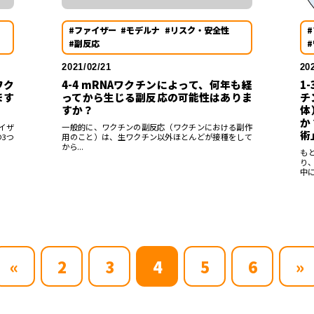
#ファイザー
#モデルナ
#リスク・安全性
#副反応
2021/02/21
20
ワク
4-4 mRNAワクチンによって、何年も経
1
ます
ってから生じる副反応の可能性はありま
チ
すか？
体
か
イザ
一般的に、ワクチンの副反応（ワクチンにおける副作
術
3つ
用のこと）は、生ワクチン以外ほとんどが接種をして
から...
も
り
中に.
«
2
3
4
5
6
»