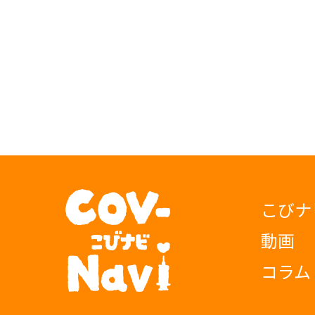
こびナ
動画
コラム