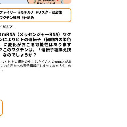
#ファイザー
#モデルナ
#リスク・安全性
#ワクチン種別
#仕組み
21/02/21
-3 mRNA（メッセンジャーRNA）ワク
ンによりヒトの遺伝子（細胞内の染色
）に変化がおこる可能性はあります
？このワクチンは、「遺伝子組換え技
」なのでしょうか？
ともとヒトの細胞の中にはたくさんのmRNAがあ
、これが私たちの遺伝情報がしまってある「核」の
..