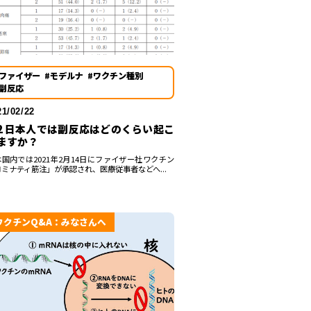
#ファイザー
#モデルナ
#ワクチン種別
#副反応
21/02/22
-2 日本人では副反応はどのくらい起こ
ますか？
国内では2021年2月14日にファイザー社ワクチン
ミナティ筋注」が承認され、医療従事者などへ...
ワクチンQ&A：みなさんへ