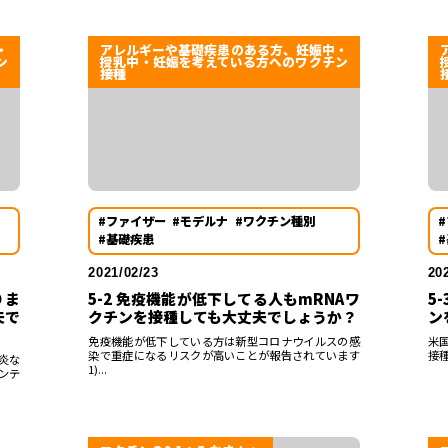
・
アレルギーや基礎疾患のある方、妊娠中・
ン
授乳中・妊娠を考えている方へのワクチン
接種
#ファイザー
#モデルナ
#ワクチン種別
#基礎疾患
2021/02/23
20
りま
5-2 免疫機能が低下してる人もmRNAワ
5
夫で
クチンを接種しても大丈夫でしょうか？
ン
免疫機能が低下している方は新型コロナウイルスの感
米
染で重症になるリスクが高いことが報告されています
接種
炎な
1)...
ンテ