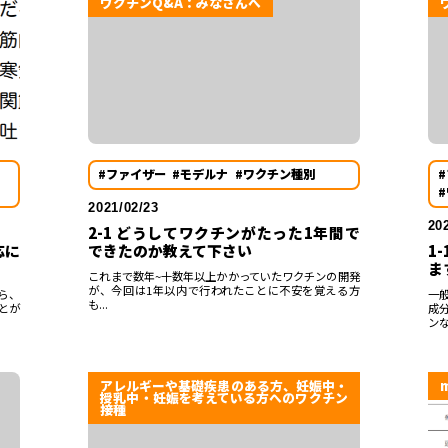
ワクチンQ&A：みなさんへ
#ファイザー
#モデルナ
#ワクチン種別
2021/02/23
20
2-1 どうしてワクチンがたった1年間で
できたのか教えて下さい
応に
1
ま
これまで数年~十数年以上かかっていたワクチンの開発
が、今回は1年以内で行われたことに不安を覚える方
ら、
一
も...
とが
成
ンな.
アレルギーや基礎疾患のある方、妊娠中・
授乳中・妊娠を考えている方へのワクチン
接種