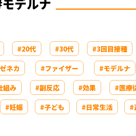
#モデルナ
#20代
#30代
#3回目接種
ラゼネカ
#ファイザー
#モデルナ
仕組み
#副反応
#効果
#医療
#妊娠
#子ども
#日常生活