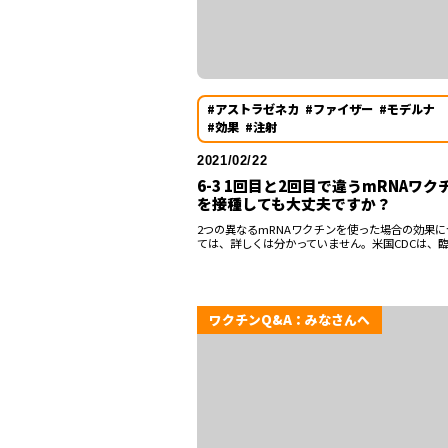
#アストラゼネカ
#ファイザー
#モデルナ
#効果
#注射
2021/02/22
6-3 1回目と2回目で違うmRNAワク
を接種しても大丈夫ですか？
2つの異なるmRNAワクチンを使った場合の効果に
ては、詳しくは分かっていません。米国CDCは、臨.
ワクチンQ&A：みなさんへ