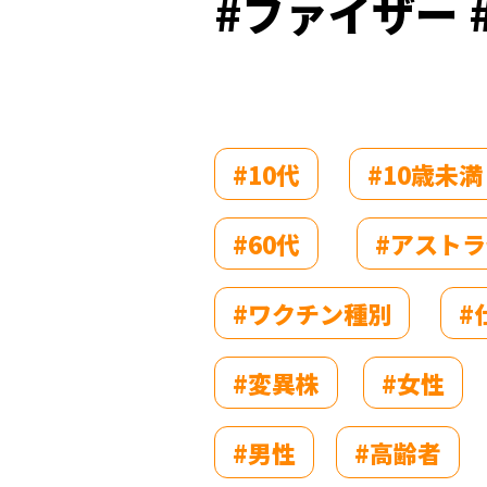
#ファイザー 
#10代
#10歳未満
#60代
#アスト
#ワクチン種別
#
#変異株
#女性
#男性
#高齢者