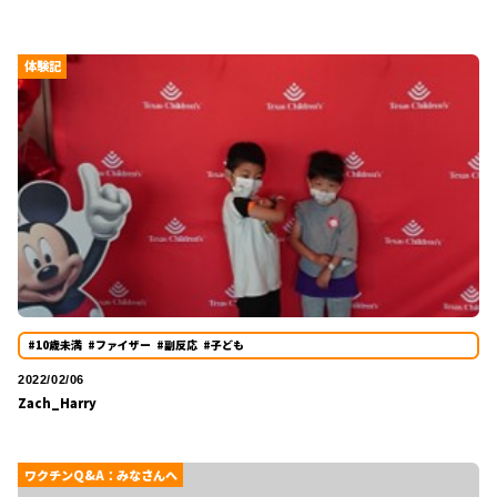
体験記
#10歳未満
#ファイザー
#副反応
#子ども
2022/02/06
Zach_Harry
ワクチンQ&A：みなさんへ