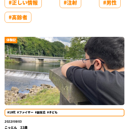
#正しい情報
#注射
#男性
#高齢者
体験記
#10代
#ファイザー
#副反応
#子ども
2022/08/03
こっとん 11歳