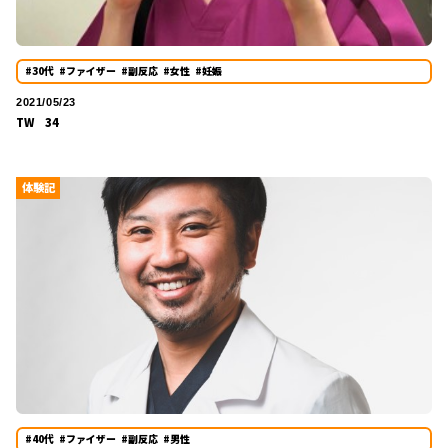
#30代
#ファイザー
#副反応
#女性
#妊娠
2021/05/23
TW 34
体験記
#40代
#ファイザー
#副反応
#男性