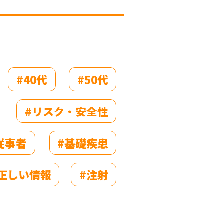
#40代
#50代
#リスク・安全性
従事者
#基礎疾患
#正しい情報
#注射