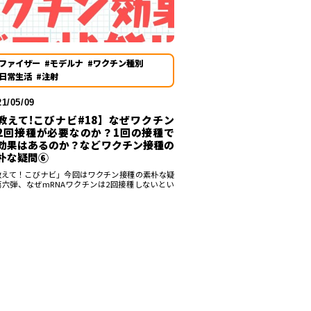
#ファイザー
#モデルナ
#ワクチン種別
#日常生活
#注射
21/05/09
教えて!こびナビ#18】なぜワクチン
2回接種が必要なのか？1回の接種で
効果はあるのか？などワクチン接種の
朴な疑問⑥
教えて！こびナビ」今回はワクチン接種の素朴な疑
第六弾、なぜmRNAワクチンは2回接種しないとい