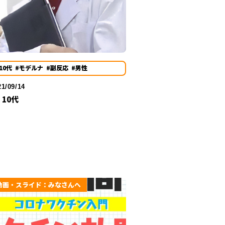
10代
#モデルナ
#副反応
#男性
21/09/14
I 10代
動画・スライド：みなさんへ