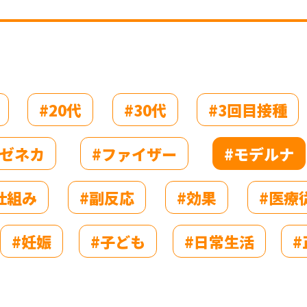
#20代
#30代
#3回目接種
ラゼネカ
#ファイザー
#モデルナ
仕組み
#副反応
#効果
#医療
#妊娠
#子ども
#日常生活