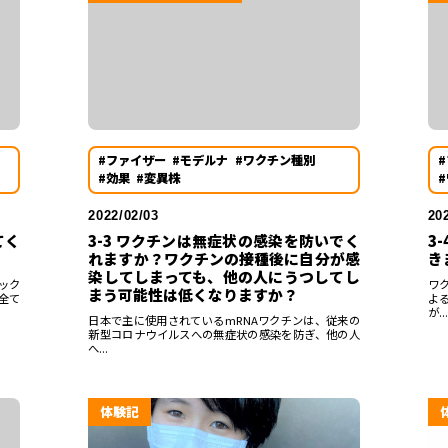
#ファイザー
#モデルナ
#ワクチン種別
#効果
#変異株
2022/02/03
20
てく
3-3 ワクチンは無症状の感染を防いでく
3
れますか？ワクチンの接種後に自分が感
き
染してしまっても、他の人にうつしてし
ック
ワ
まう可能性は低くなりますか？
全て
よ
が...
日本で主に使用されているmRNAワクチンは、従来の
新型コロナウイルスへの無症状の感染を防ぎ、他の人
へ...
体験記