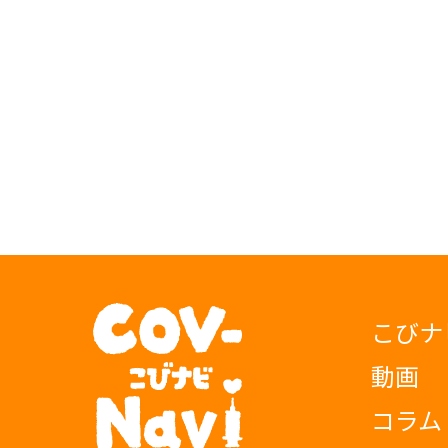
こびナ
動画
コラム