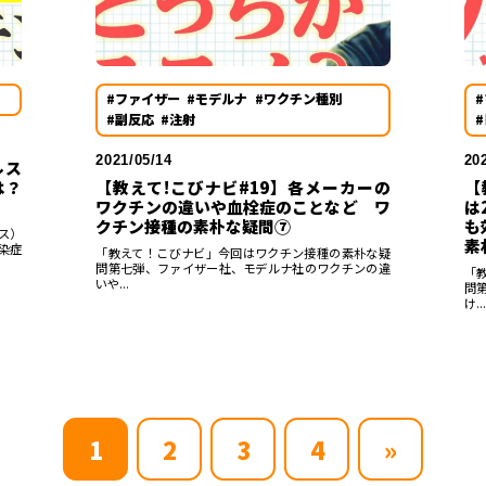
#ファイザー
#モデルナ
#ワクチン種別
#副反応
#注射
2021/05/14
20
ルス
は？
【教えて!こびナビ#19】各メーカーの
【
ワクチンの違いや血栓症のことなど ワ
は
クチン接種の素朴な疑問⑦
も
ス）
素
染症
「教えて！こびナビ」今回はワクチン接種の素朴な疑
問第七弾、ファイザー社、モデルナ社のワクチンの違
「
いや...
問
け...
1
2
3
4
»