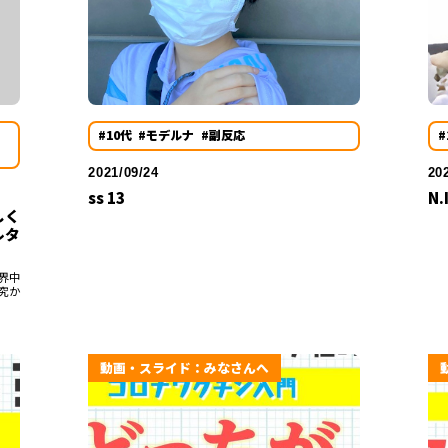
#10代
#モデルナ
#副反応
#
2021/09/24
20
ss 13
N.
しく
ルタ
界中
究か
動画・スライド：みなさんへ