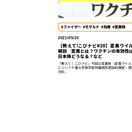
#ファイザー
#モデルナ
#効果
#変異株
2021/05/20
【教えて!こびナビ#20】変異ウイ
解説 変異とは？ワクチンの有効性
日本株どうなる？など
「教えて！こびナビ」今回は変異株（変異ウイル
について千葉大学医学部附属病院感染制御部・感
内科...