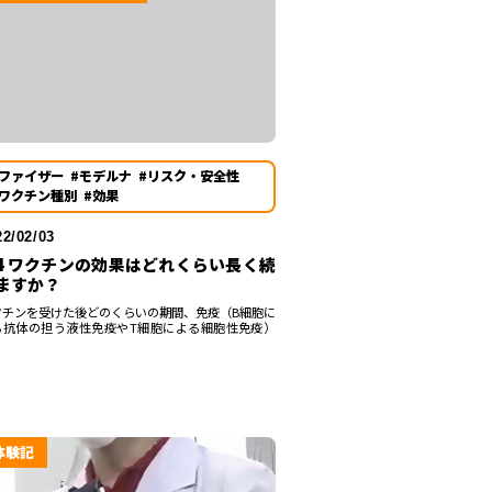
#ファイザー
#モデルナ
#リスク・安全性
#ワクチン種別
#効果
22/02/03
-4 ワクチンの効果はどれくらい長く続
ますか？
クチンを受けた後どのくらいの期間、免疫（B細胞に
る抗体の担う液性免疫やT細胞による細胞性免疫）
体験記