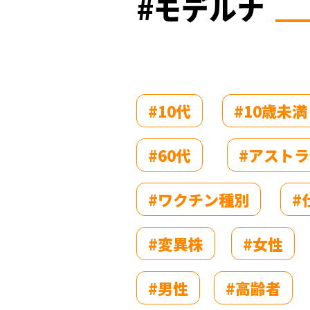
#モデルナ
#10代
#10歳未満
#60代
#アスト
#ワクチン種別
#
#変異株
#女性
#男性
#高齢者