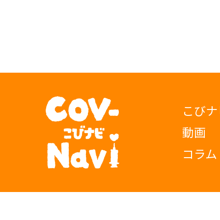
こびナ
動画
コラム