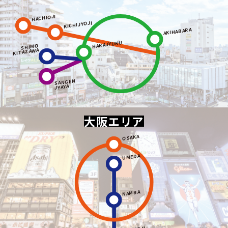
HACHIOJI
KICHIJYOJI
AKIHABARA
HARAJYUKU
SHIMO
KITAZAWA
SANGEN
JYAYA
大阪エリア
OSAKA
UMEDA
NAMBA